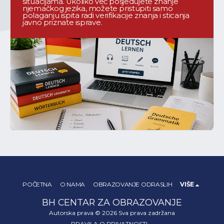
situacijama. Ukoliko već posjedujete znanje
njemačkog jezika, možete pristupiti samo
polaganju ispita radi verifikacije znanja i sticanja
javno priznate isprave.
POČETNA
O NAMA
OBRAZOVANJE ODRASLIH
VIŠE
BH CENTAR ZA OBRAZOVANJE
Autorska prava © 2026 Sva prava zadržana
PRAVILA O PRIVATNOSTI