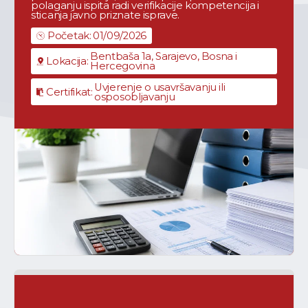
polaganju ispita radi verifikacije kompetencija i 
sticanja javno priznate isprave.
Početak:
01/09/2026
Bentbaša 1a, Sarajevo, Bosna i
Lokacija:
Hercegovina
Uvjerenje o usavršavanju ili
Certifikat:
osposobljavanju