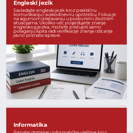
Engleski jezik
Savladajte engleski jezik kroz praktičnu 
komunikaciju i svakodnevnu upotrebu. Fokus je 
na sigurnom izražavanju u poslovnim i životnim 
situacijama. Ukoliko već posjedujete znanje 
engleskog jezika, možete pristupiti samo 
polaganju ispita radi verifikacije znanja i sticanja 
javno priznate isprave.
Informatika
Razvijte digitalne i informatičke vještine kroz 