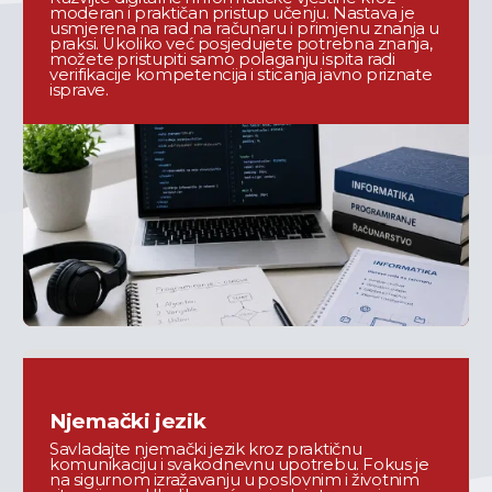
moderan i praktičan pristup učenju. Nastava je 
usmjerena na rad na računaru i primjenu znanja u 
praksi. Ukoliko već posjedujete potrebna znanja, 
možete pristupiti samo polaganju ispita radi 
verifikacije kompetencija i sticanja javno priznate 
isprave.
Njemački jezik
Savladajte njemački jezik kroz praktičnu
komunikaciju i svakodnevnu upotrebu. Fokus je
na sigurnom izražavanju u poslovnim i životnim