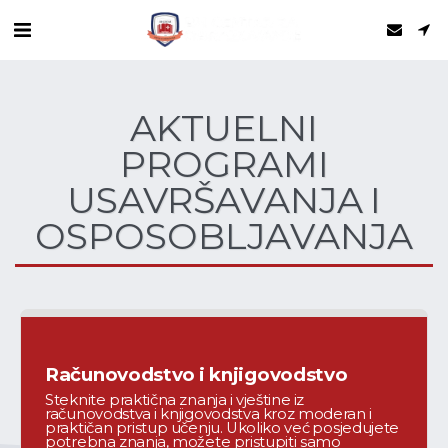
AKTUELNI
PROGRAMI
USAVRŠAVANJA I
OSPOSOBLJAVANJA
Računovodstvo i knjigovodstvo
Steknite praktična znanja i vještine iz 
računovodstva i knjigovodstva kroz moderan i 
praktičan pristup učenju. Ukoliko već posjedujete 
potrebna znanja, možete pristupiti samo 